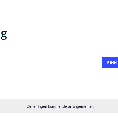
KUNDEHISTORIER
TJENESTER
OM OSS
ng
FINN
Det er ingen kommende arrangementer.