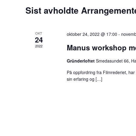
Sist avholdte Arrangement
OKT
oktober 24, 2022 @ 17:00
-
novemb
24
Manus workshop me
2022
Gründerloftet
Smedasundet 66, H
På oppfordring fra Filmrederiet, har
sin erfaring og […]